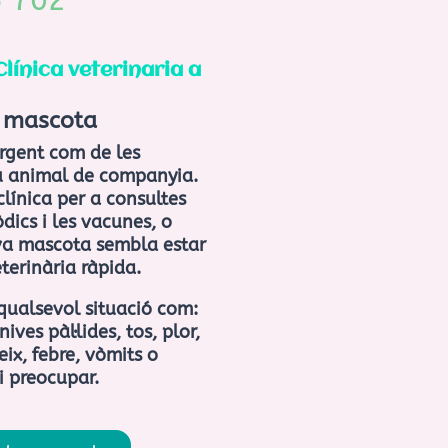
5 702
línica veterinaria a
a mascota
rgent com de les
eu animal de companyia.
clínica per a consultes
ics i les vacunes, o
va mascota sembla estar
terinària ràpida.
qualsevol situació com:
ives pàl·lides, tos, plor,
eix, febre, vòmits o
i preocupar.