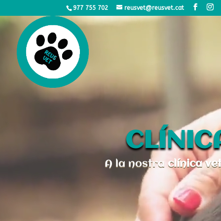
977 755 702
reusvet@reusvet.cat
CLÍNIC
A la nostra
clínica ve