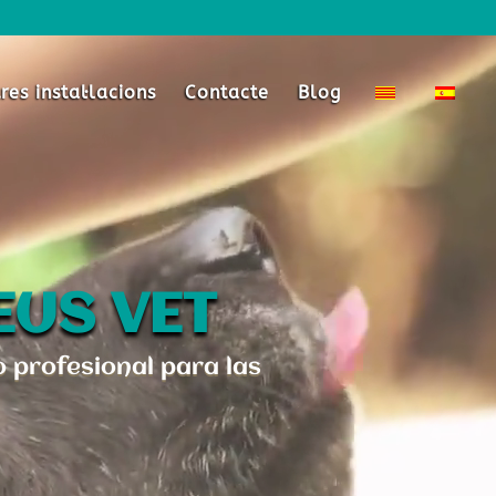
res instaŀlacions
Contacte
Blog
EUS VET
profesional para las