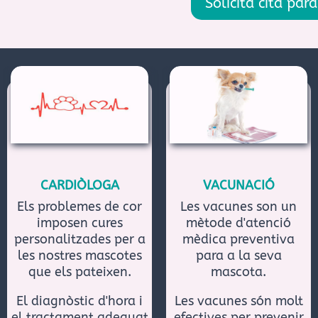
Solicita cita par
CARDIÒLOGA
VACUNACIÓ
Els problemes de cor
Les vacunes son un
imposen cures
mètode d'atenció
personalitzades per a
mèdica preventiva
les nostres mascotes
para a la seva
que els pateixen.
mascota.
El diagnòstic d'hora i
Les vacunes són molt
el tractament adequat
efectives per prevenir