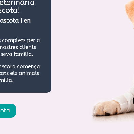
veterinària
scota!
ascota i en
is complets per a
nostres clients
seva família.
mascota comença
tots els animals
mília.
cota