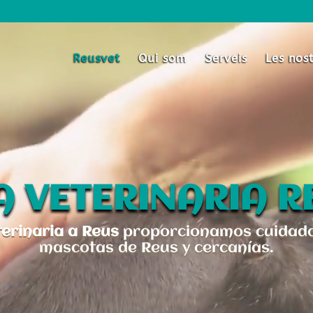
Reproductor
de
vídeo
Reusvet
Qui som
Serveis
Les nost
A VETERINARIA R
terinaria a Reus
proporcionamos cuidado 
mascotas de Reus y cercanías.