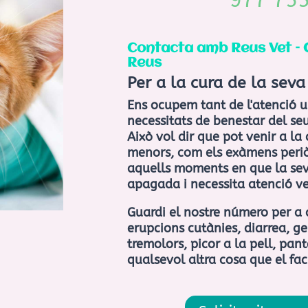
977 75
Contacta amb Reus Vet – C
Reus
Per a la cura de la sev
Ens ocupem tant de l'atenció u
necessitats de benestar del s
Això vol dir que pot venir a la 
menors, com els exàmens periòd
aquells moments en que la se
apagada i necessita atenció ve
Guardi el nostre número per a 
erupcions cutànies, diarrea, gen
tremolors, picor a la pell, pant
qualsevol altra cosa que el fac