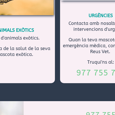
URGÈNCIES
Contacta amb nosaltr
intervencions d'urg
NIMALS EXÒTICS
 d'animals exòtics.
Quan la teva mascot
emergència mèdica, co
a de la salut de la seva
Reus Vet.
ascota exòtica.
Truqui'ns al:
977 755 