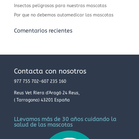
Insectos peligrosos para nuestras mascotas
Por que no debemos automedicar las mascotas
Comentarios recientes
Contacta con nosotros
977 755 702
-
607 235 160
Reus Vet
Riera d'Aragó
24
Reus
,
(
Tarragona
)
43201
España
LLevamos más de 30 años cuidando la
salud de las mascotas