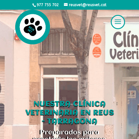
977 755 702
reusvet@reusvet.cat
NUESTRA CLÍNICA
VETERINARIA EN REUS
- TARRAGONA
Preparados para